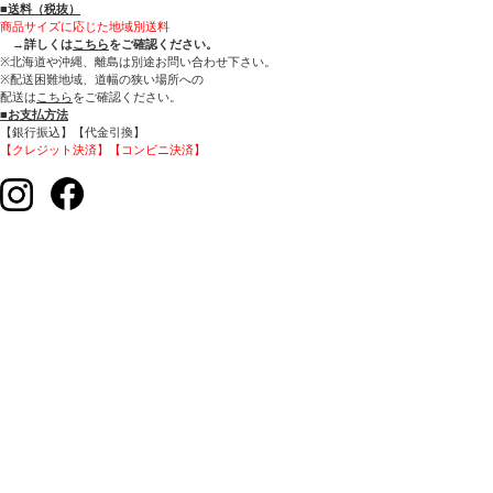
■送料（税抜）
商品サイズに応じた地域別送料
→
詳しくは
こちら
をご確認ください。
※北海道や沖縄、離島は別途お問い合わせ下さい。
※配送困難地域、道幅の狭い場所への
配送は
こちら
をご確認ください。
■お支払方法
【銀行振込】【代金引換】
【クレジット決済】【コンビニ決済】